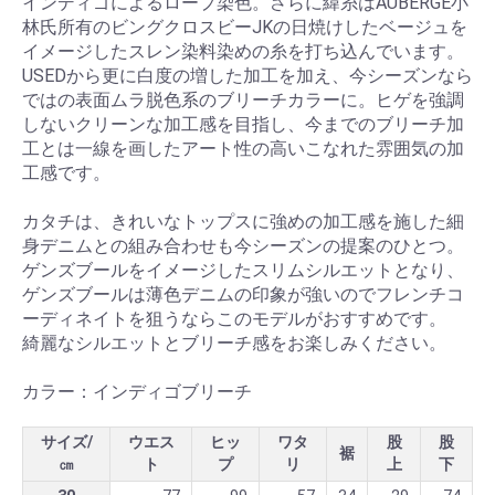
インディゴによるロープ染色。さらに緯糸はAUBERGE小
林氏所有のビングクロスビーJKの日焼けしたベージュを
イメージしたスレン染料染めの糸を打ち込んでいます。
USEDから更に白度の増した加工を加え、今シーズンなら
ではの表面ムラ脱色系のブリーチカラーに。ヒゲを強調
しないクリーンな加工感を目指し、今までのブリーチ加
工とは一線を画したアート性の高いこなれた雰囲気の加
工感です。
カタチは、きれいなトップスに強めの加工感を施した細
身デニムとの組み合わせも今シーズンの提案のひとつ。
ゲンズブールをイメージしたスリムシルエットとなり、
ゲンズブールは薄色デニムの印象が強いのでフレンチコ
ーディネイトを狙うならこのモデルがおすすめです。
綺麗なシルエットとブリーチ感をお楽しみください。
カラー：インディゴブリーチ
サイズ/
ウエス
ヒッ
ワタ
股
股
裾
㎝
ト
プ
リ
上
下