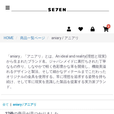
0
HOME
商品一覧ページ
aniary / アニアリ
「aniary」「アニアリ」とは、An ideal and reality(理想と現実)
から生まれたブランド名。ジャパンメイドに裏打ちされた丁寧
なもの作り、しなやかで軽く色彩豊かな革を開発し、機能美溢
れるデザインと製法、そして細かなディテールまでこだわった
オリジナルの金具を使用する。常に理想を追求する姿勢を持ち
続け、そして常に現実を意識した製品を提案する実力派ブラン
ド。
全て
|
aniary / アニアリ
27件
の商品が見つかりました