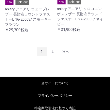
New
Sold out
New
Sold out
aniary アニアリ クロコエン
aniary アニアリ ウェーブレ
ボスレザー 長財布ラウンド
ザー 長財布ラウンドファス
ファスナーL 27-20003/ ネイ
ナーL 16-20003/ スモーキー
ビー
ブラウン
￥31,900税込
￥29,700税込
1
2
次へ
当サイトについて
プライバシーポリシー
特定商取引法に基づく表記