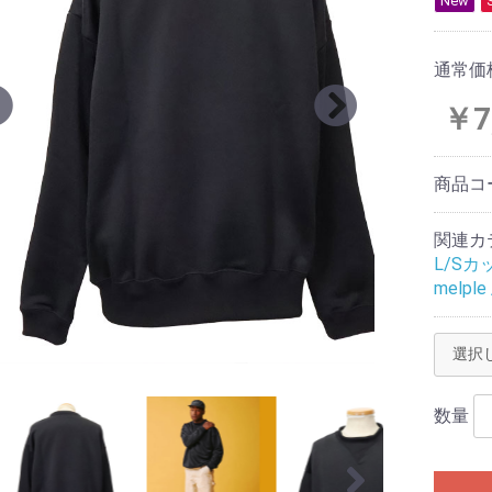
New
通常価
￥7
商品コ
関連カ
L/Sカ
melpl
数量