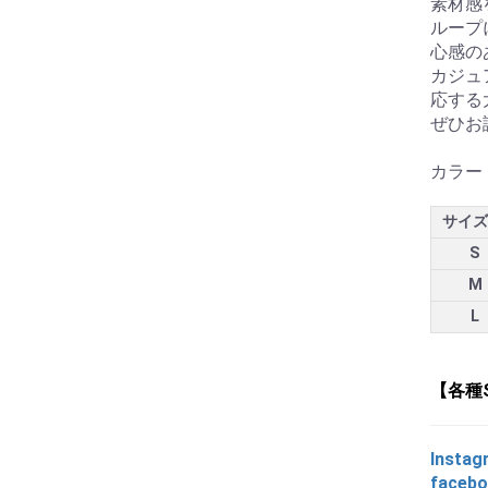
素材感
ループ
心感の
カジュ
応する
ぜひお
カラー
サイズ
S
M
L
【各種
Instag
faceb