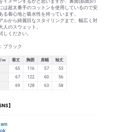
をイメージするかと思いますが、裏面(肌面)の
には超太番手のコットンを使用しているので安
ある着心地と吸水性を持っています。
アルから綺麗目なスタイリングまで、幅広く対
大人のスウェット。
試しください。
：ブラック
/㎝
着丈
胸囲
肩幅
袖丈
65
116
57
53
67
122
60
56
69
128
63
58
SNS】
ram
ook