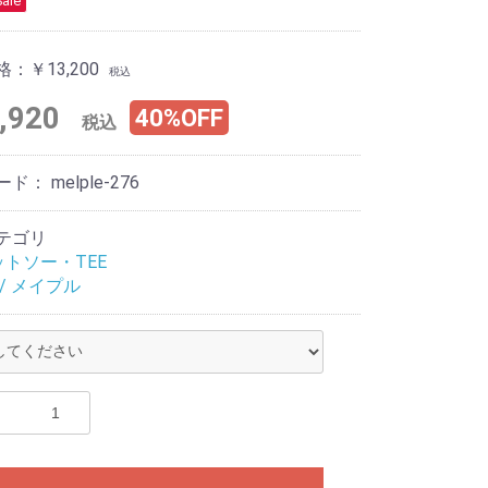
Sale
格：
￥13,200
税込
,920
40%OFF
税込
ード：
melple-276
テゴリ
ットソー・TEE
e / メイプル