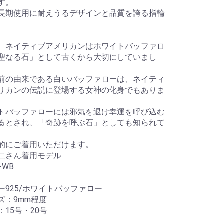
す。
長期使用に耐えうるデザインと品質を誇る指輪
、ネイティブアメリカンはホワイトバッファロ
聖なる石」として古くから大切にしていまし
前の由来である白いバッファローは、ネイティ
リカンの伝説に登場する女神の化身でもありま
トバッファローには邪気を退け幸運を呼び込む
るとされ、「奇跡を呼ぶ石」としても知られて
。
的にご着用いただけます。
二さん着用モデル
-WB
ー925/ホワイトバッファロー
ズ：9mm程度
：15号・20号