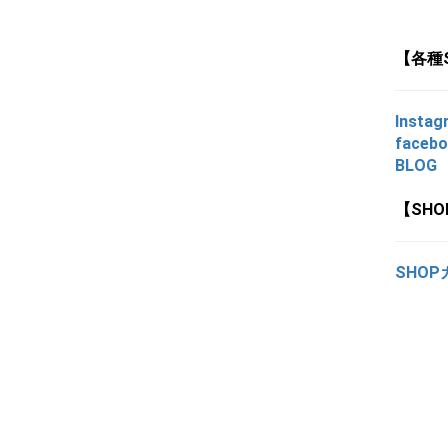
【各種
Instag
faceb
BLOG
【SH
SHOP