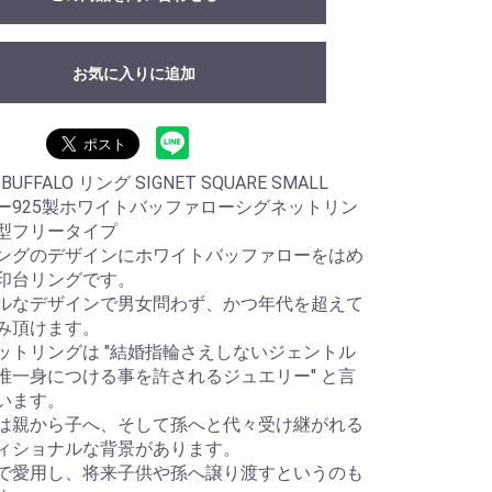
お気に入りに追加
 BUFFALO リング SIGNET SQUARE SMALL
ー925製ホワイトバッファローシグネットリン
型フリータイプ
ングのデザインにホワイトバッファローをはめ
印台リングです。
ルなデザインで男女問わず、かつ年代を超えて
み頂けます。
ットリングは "結婚指輪さえしないジェントル
唯一身につける事を許されるジュエリー" と言
います。
は親から子へ、そして孫へと代々受け継がれる
ィショナルな背景があります。
で愛用し、将来子供や孫へ譲り渡すというのも