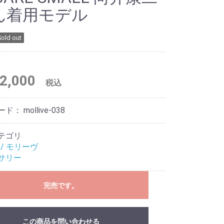
ん着用モデル
Sold out
2,000
税込
ード：
mollive-038
テゴリ
ve / モリーヴ
サリー
完売です。
この商品を問い合わせる