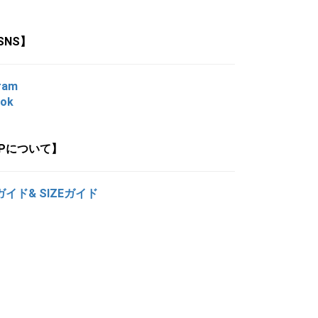
SNS】
ram
ook
OPについて】
ガイド& SIZEガイド