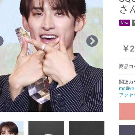
さ
New
￥2
商品コ
関連カ
molli
アクセ