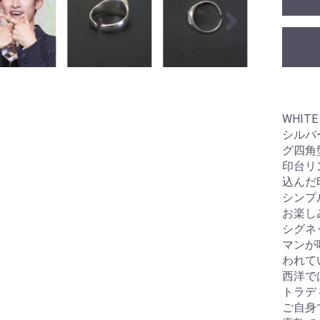
WHITE
シルバ
グ四角
印台リ
込んだ
シンプ
お楽し
シグネ
マンが
われて
西洋で
トラデ
ご自身