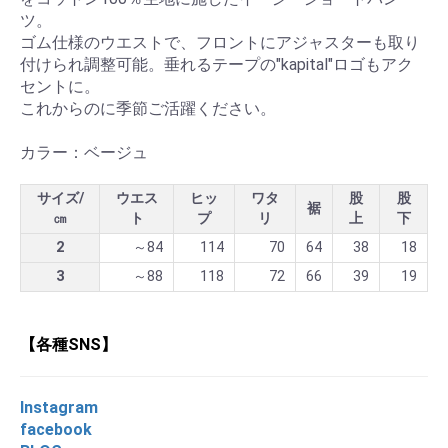
ツ。
ゴム仕様のウエストで、フロントにアジャスターも取り
付けられ調整可能。垂れるテープの"kapital"ロゴもアク
セントに。
これからのに季節ご活躍ください。
カラー：ベージュ
サイズ/
ウエス
ヒッ
ワタ
股
股
裾
㎝
ト
プ
リ
上
下
2
～84
114
70
64
38
18
3
～88
118
72
66
39
19
【各種SNS】
Instagram
facebook