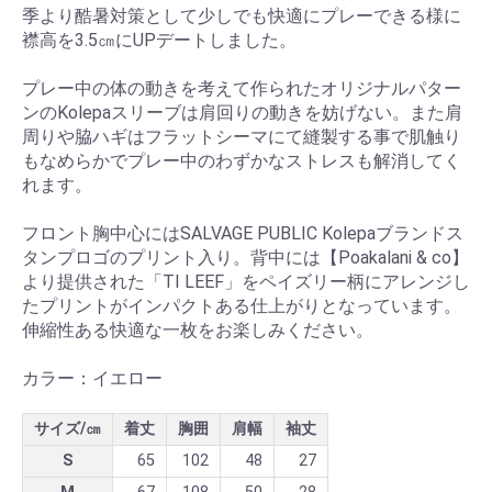
季より酷暑対策として少しでも快適にプレーできる様に
襟高を3.5㎝にUPデートしました。
プレー中の体の動きを考えて作られたオリジナルパター
ンのKolepaスリーブは肩回りの動きを妨げない。また肩
周りや脇ハギはフラットシーマにて縫製する事で肌触り
もなめらかでプレー中のわずかなストレスも解消してく
れます。
フロント胸中心にはSALVAGE PUBLIC Kolepaブランドス
タンプロゴのプリント入り。背中には【Poakalani & co】
より提供された「TI LEEF」をペイズリー柄にアレンジし
たプリントがインパクトある仕上がりとなっています。
伸縮性ある快適な一枚をお楽しみください。
カラー：イエロー
サイズ/㎝
着丈
胸囲
肩幅
袖丈
S
65
102
48
27